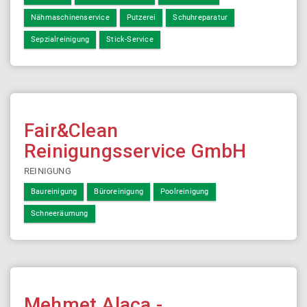
Nähmaschinenservice
Putzerei
Schuhreparatur
Sepzialreinigung
Stick-Service
Fair&Clean
Reinigungsservice GmbH
REINIGUNG
Baureinigung
Büroreinigung
Poolreinigung
Schneeräumung
Mehmet Alaca -