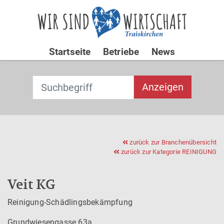
Startseite
Betriebe
News
Suchbegriff
T
Anzeigen
y
p
Type 2 or
e
more
2
characters for
o
zurück zur Branchenübersicht
results.
zurück zur Kategorie
REINIGUNG
r
m
o
Veit KG
re
c
Reinigung-Schädlingsbekämpfung
h
Grundwiesengasse 63a