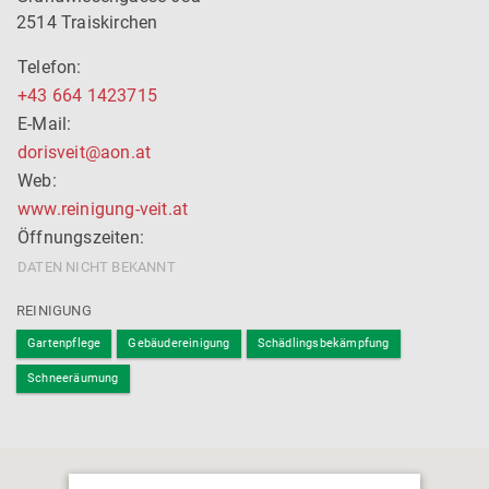
a
2514 Traiskirchen
r
a
Telefon:
ct
+43 664 1423715
er
E-Mail:
s
dorisveit@aon.at
f
Web:
o
www.reinigung-veit.at
r
Öffnungszeiten:
re
s
DATEN NICHT BEKANNT
ul
REINIGUNG
ts
.
Gartenpflege
Gebäudereinigung
Schädlingsbekämpfung
Schneeräumung