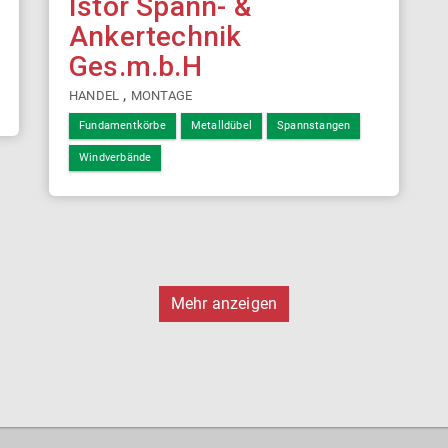
Istor Spann- &
Ankertechnik
Ges.m.b.H
,
HANDEL
MONTAGE
Fundamentkörbe
Metalldübel
Spannstangen
Windverbände
Mehr anzeigen