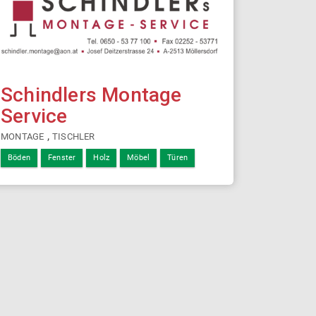
Schindlers Montage
Service
,
MONTAGE
TISCHLER
Böden
Fenster
Holz
Möbel
Türen