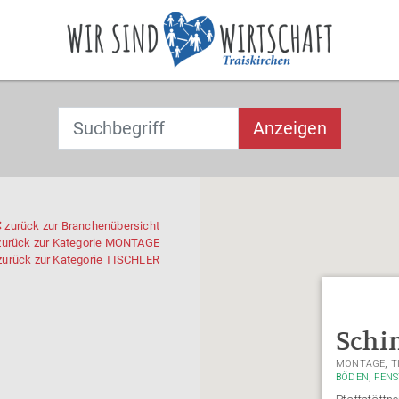
Suchbegriff
T
T
Anzeigen
y
y
p
p
e
e
2
2
o
o
zurück zur Branchenübersicht
urück zur Kategorie
MONTAGE
r
r
urück zur Kategorie
TISCHLER
m
m
o
o
re
re
c
c
Schi
h
h
,
MONTAGE
T
a
a
,
BÖDEN
FENS
r
r