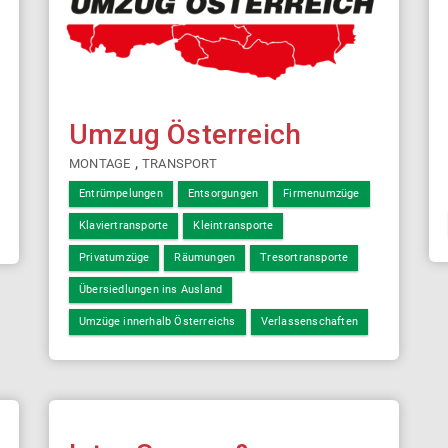
Umzug Österreich
,
MONTAGE
TRANSPORT
Entrümpelungen
Entsorgungen
Firmenumzüge
Klaviertransporte
Kleintransporte
Privatumzüge
Räumungen
Tresortransporte
Übersiedlungen ins Ausland
Umzüge innerhalb Österreichs
Verlassenschaften