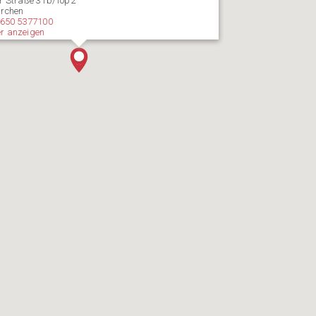
er Straße 31b/Top2
irchen
 650 5377100
r anzeigen