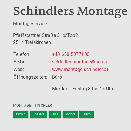
Schindlers Montage 
Montageservice
Pfaffstättner Straße 31b/Top2
2514 Traiskirchen
Telefon:
+43 650 5377100
E-Mail:
schindler.montage@aon.at
Web:
www.montage-schindler.at
Öffnungszeiten:
Büro
Montag - Freitag 8 bis 14 Uhr
,
MONTAGE
TISCHLER
Böden
Fenster
Holz
Möbel
Türen