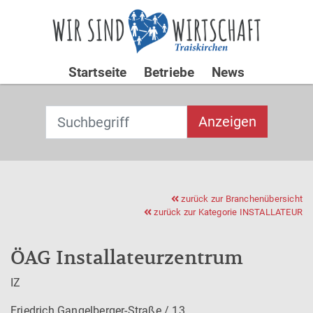
Startseite
Betriebe
News
Suchbegriff
T
Anzeigen
y
p
Type 2 or
e
more
2
characters for
o
zurück zur Branchenübersicht
results.
zurück zur Kategorie
INSTALLATEUR
r
m
o
ÖAG Installateurzentrum
re
c
IZ
h
Friedrich Gangelberger-Straße / 13