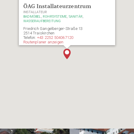
ÖAG Installateurzentrum
INSTALLATEUR
,
,
,
BADMÖBEL
ROHRSYSTEME
SANITÄR
WASSERAUFBEREITUNG
Friedrich Gangelberger-Straße 13
2514 Traiskirchen
Telefon:
+43 2252 504067120
Routenplaner anzeigen