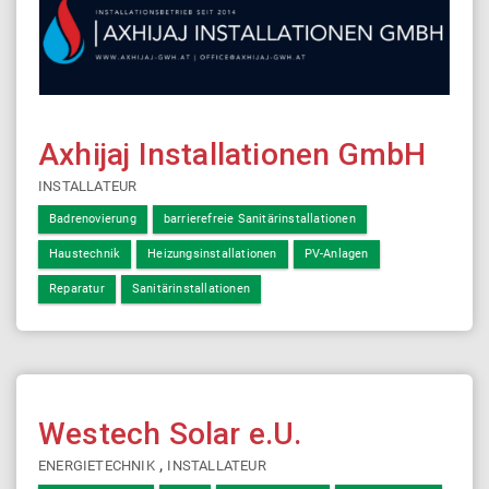
Axhijaj Installationen GmbH
INSTALLATEUR
Badrenovierung
barrierefreie Sanitärinstallationen
Haustechnik
Heizungsinstallationen
PV-Anlagen
Reparatur
Sanitärinstallationen
Westech Solar e.U.
,
ENERGIETECHNIK
INSTALLATEUR