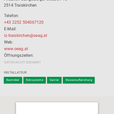
a
2514 Traiskirchen
r
a
Telefon:
ct
+43 2252 504067120
er
E-Mail:
s
iz-traiskirchen@oeag.at
f
Web:
o
www.oeag.at
r
Öffnungszeiten:
re
s
DATEN NICHT BEKANNT
ul
INSTALLATEUR
ts
.
Badmöbel
Rohrsysteme
Sanitär
Wasseraufbereitung