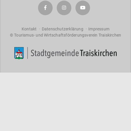
a
r
a
ct
er
Kontakt
Datenschutzerklärung
Impressum
© Tourismus- und Wirtschaftsförderungsverein Traiskirchen
s
f
o
r
re
s
ul
ts
.