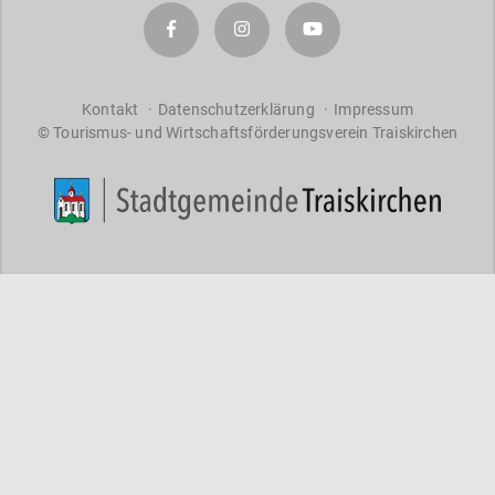
a
r
a
ct
er
Kontakt
Datenschutzerklärung
Impressum
© Tourismus- und Wirtschaftsförderungsverein Traiskirchen
s
f
o
r
re
s
ul
ts
.