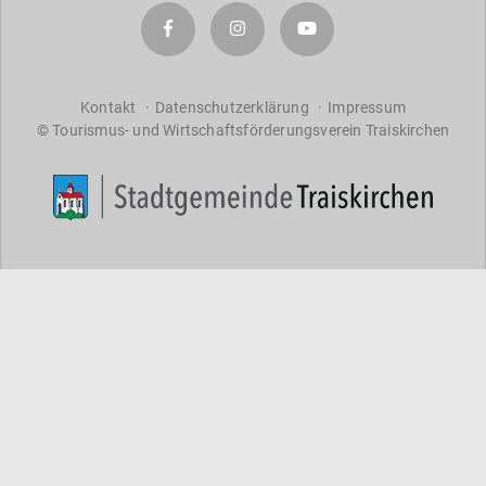
a
r
a
ct
er
Kontakt
Datenschutzerklärung
Impressum
© Tourismus- und Wirtschaftsförderungsverein Traiskirchen
s
f
o
r
re
s
ul
ts
.