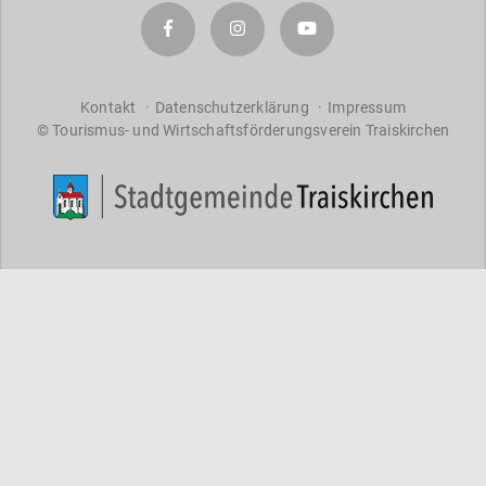
a
r
a
ct
er
Kontakt
Datenschutzerklärung
Impressum
© Tourismus- und Wirtschaftsförderungsverein Traiskirchen
s
f
o
r
re
s
ul
ts
.