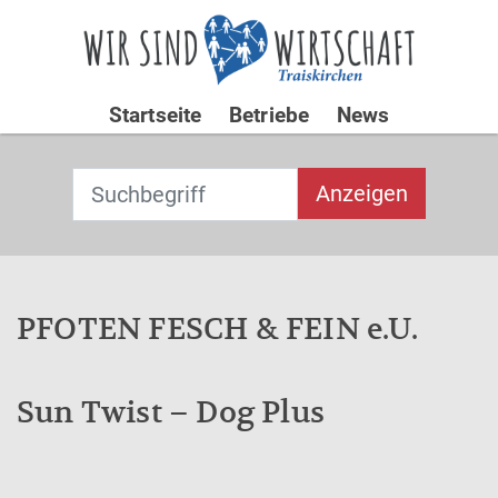
Startseite
Betriebe
News
Suchbegriff
T
Anzeigen
y
p
Type 2 or
e
more
2
characters for
o
PFOTEN FESCH & FEIN e.U.
results.
r
m
o
Sun Twist – Dog Plus
re
c
h