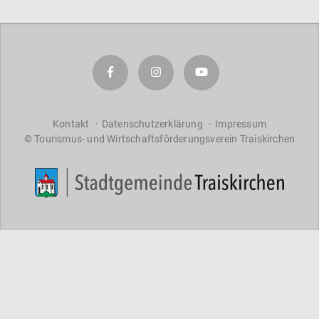
a
r
a
ct
er
s
f
o
Kontakt
Datenschutzerklärung
Impressum
r
© Tourismus- und Wirtschaftsförderungsverein Traiskirchen
re
s
ul
ts
.