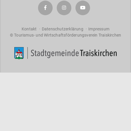
a
r
a
ct
er
Kontakt
Datenschutzerklärung
Impressum
© Tourismus- und Wirtschaftsförderungsverein Traiskirchen
s
f
o
r
re
s
ul
ts
.