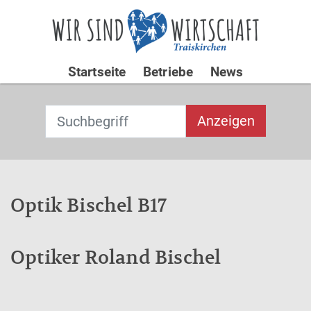
Startseite
Betriebe
News
Suchbegriff
T
Anzeigen
y
p
Type 2 or
e
more
2
characters for
o
Optik Bischel B17
results.
r
m
o
Optiker Roland Bischel
re
c
h