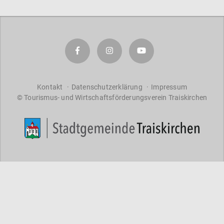
a
r
a
ct
er
s
f
o
Kontakt
Datenschutzerklärung
Impressum
r
© Tourismus- und Wirtschaftsförderungsverein Traiskirchen
re
s
ul
ts
.