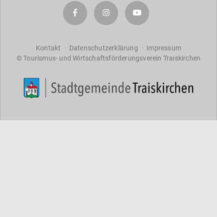
a
r
a
ct
er
Kontakt
Datenschutzerklärung
Impressum
© Tourismus- und Wirtschaftsförderungsverein Traiskirchen
s
f
o
r
re
s
ul
ts
.