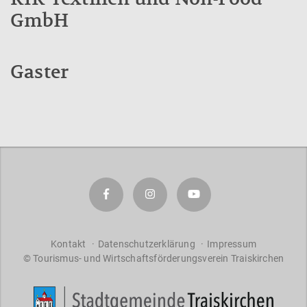
a
GmbH
r
a
ct
Gaster
er
s
f
o
r
re
s
ul
ts
.
Kontakt
Datenschutzerklärung
Impressum
© Tourismus- und Wirtschaftsförderungsverein Traiskirchen