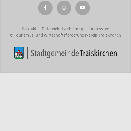
a
r
a
ct
er
Kontakt
Datenschutzerklärung
Impressum
© Tourismus- und Wirtschaftsförderungsverein Traiskirchen
s
f
o
r
re
s
ul
ts
.