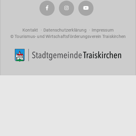
a
r
a
ct
er
Kontakt
Datenschutzerklärung
Impressum
© Tourismus- und Wirtschaftsförderungsverein Traiskirchen
s
f
o
r
re
s
ul
ts
.