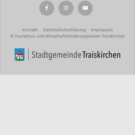
a
r
a
ct
er
Kontakt
Datenschutzerklärung
Impressum
© Tourismus- und Wirtschaftsförderungsverein Traiskirchen
s
f
o
r
re
s
ul
ts
.