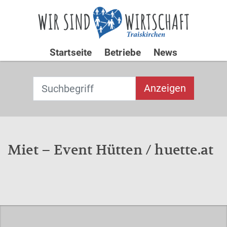
Startseite
Betriebe
News
Suchbegriff
T
Anzeigen
y
p
Type 2 or
e
more
2
characters for
o
Miet – Event Hütten / huette.at
results.
r
m
o
re
c
h