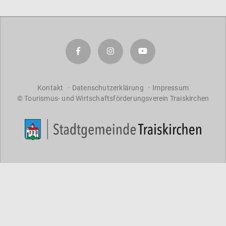
a
r
a
ct
er
s
f
o
Kontakt
Datenschutzerklärung
Impressum
r
© Tourismus- und Wirtschaftsförderungsverein Traiskirchen
re
s
ul
ts
.