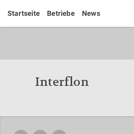
Startseite
Betriebe
News
Interflon