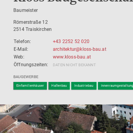
Baumeister
Römerstraße 12
2514 Traiskirchen
Telefon:
+43 2252 52 020
E-Mail:
architektur@kloss-bau.at
Web:
www.kloss-bau.at
Öffnungszeiten:
DATEN NICHT BEKANNT
BAUGEWERBE
Einfamilienhäuser
Hallenbau
Industriebau
Innenraumgestaltun