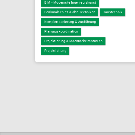
BIM - Modernste Ingenieurskunst
Denkmalschutz & alte Techniken
Haustechnik
Komplettsanierung & Ausführung
Planungskoordination
Projektierung & Machbarkeitsstudien
Projektleitung