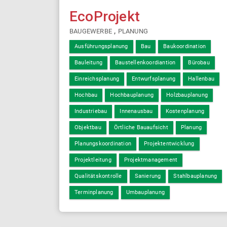
EcoProjekt
,
BAUGEWERBE
PLANUNG
Ausführungsplanung
Bau
Baukoordination
Bauleitung
Baustellenkoordiantion
Bürobau
Einreichsplanung
Entwurfsplanung
Hallenbau
Hochbau
Hochbauplanung
Holzbauplanung
Industriebau
Innenausbau
Kostenplanung
Objektbau
Örtliche Bauaufsicht
Planung
Planungskoordination
Projektentwicklung
Projektleitung
Projektmanagement
Qualitätskontrolle
Sanierung
Stahlbauplanung
Terminplanung
Umbauplanung