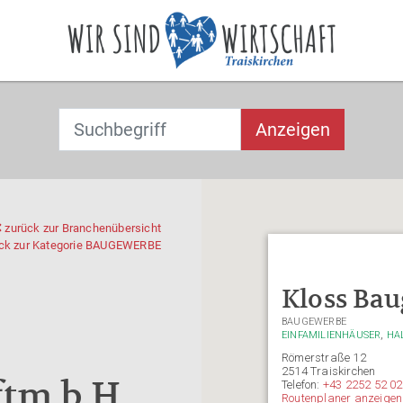
Suchbegriff
T
T
Anzeigen
y
y
p
p
e
e
2
2
o
o
zurück zur Branchenübersicht
ck zur Kategorie
BAUGEWERBE
r
r
m
m
o
o
Kloss Bau
re
re
BAUGEWERBE
c
c
,
EINFAMILIENHÄUSER
HA
h
h
Römerstraße 12
2514 Traiskirchen
a
a
ftm.b.H.
Telefon:
+43 2252 52 0
r
r
Routenplaner anzeigen