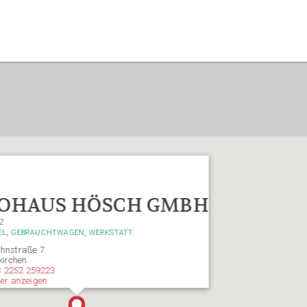
OHAUS HÖSCH GMBH
Z
,
,
EL
GEBRAUCHTWAGEN
WERKSTATT
hnstraße 7
kirchen
3 2252 259223
er anzeigen