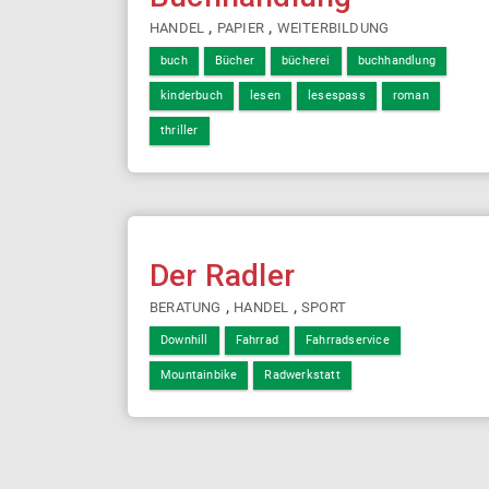
,
,
HANDEL
PAPIER
WEITERBILDUNG
buch
Bücher
bücherei
buchhandlung
kinderbuch
lesen
lesespass
roman
thriller
Der Radler
,
,
BERATUNG
HANDEL
SPORT
Downhill
Fahrrad
Fahrradservice
Mountainbike
Radwerkstatt