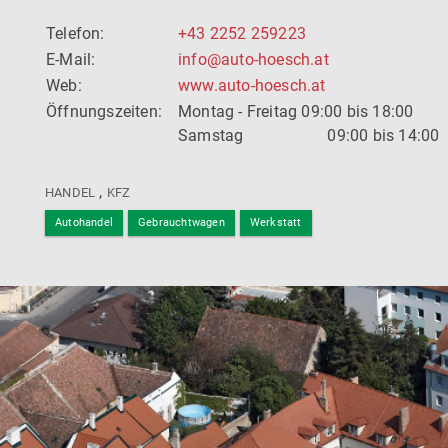
Telefon:
+43 2252 259223
E-Mail:
info@auto-hoesch.at
Web:
www.auto-hoesch.at
Öffnungszeiten:
Montag - Freitag 09:00 bis 18:00
Samstag 09:00 bis 14:00
,
HANDEL
KFZ
Autohandel
Gebrauchtwagen
Werkstatt